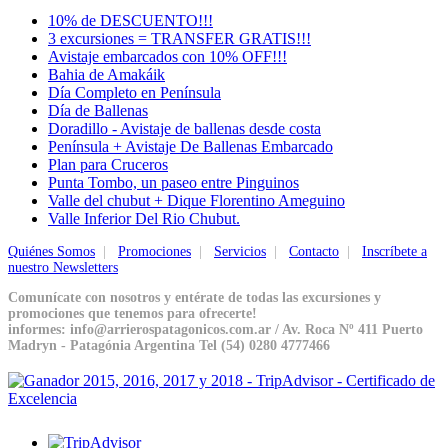
10% de DESCUENTO!!!
3 excursiones = TRANSFER GRATIS!!!
Avistaje embarcados con 10% OFF!!!
Bahia de Amakáik
Día Completo en Península
Día de Ballenas
Doradillo - Avistaje de ballenas desde costa
Península + Avistaje De Ballenas Embarcado
Plan para Cruceros
Punta Tombo, un paseo entre Pinguinos
Valle del chubut + Dique Florentino Ameguino
Valle Inferior Del Rio Chubut.
Quiénes Somos
|
Promociones
|
Servicios
|
Contacto
|
Inscríbete a
nuestro Newsletters
Comunícate con nosotros y entérate de todas las excursiones y
promociones que tenemos para ofrecerte!
informes: info@arrierospatagonicos.com.ar / Av. Roca Nº 411 Puerto
Madryn - Patagónia Argentina Tel (54) 0280 4777466